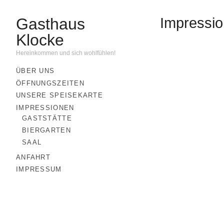
Gasthaus
Impressi
G
Klocke
Hereinkommen und sich wohlfühlen!
ÜBER UNS
ÖFFNUNGSZEITEN
UNSERE SPEISEKARTE
IMPRESSIONEN
GASTSTÄTTE
BIERGARTEN
SAAL
ANFAHRT
IMPRESSUM